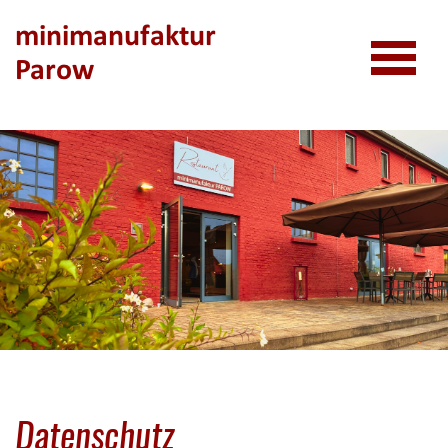
Kinderküche
minimanufaktur
Parow
Speiseplan
Datenschutz