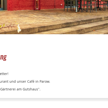
ung
tter!
urant und unser Café in Parow.
"Gärtnerei am Gutshaus".